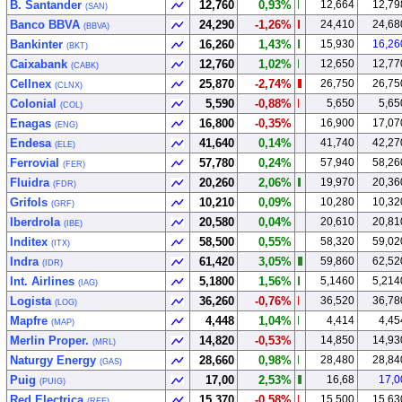
B. Santander
12,760
0,93%
12,664
12,79
(SAN)
Banco BBVA
24,290
-1,26%
24,410
24,68
(BBVA)
Bankinter
16,260
1,43%
15,930
16,26
(BKT)
Caixabank
12,760
1,02%
12,650
12,77
(CABK)
Cellnex
25,870
-2,74%
26,750
26,75
(CLNX)
Colonial
5,590
-0,88%
5,650
5,65
(COL)
Enagas
16,800
-0,35%
16,900
17,07
(ENG)
Endesa
41,640
0,14%
41,740
42,27
(ELE)
Ferrovial
57,780
0,24%
57,940
58,26
(FER)
Fluidra
20,260
2,06%
19,970
20,36
(FDR)
Grifols
10,210
0,09%
10,280
10,32
(GRF)
Iberdrola
20,580
0,04%
20,610
20,81
(IBE)
Inditex
58,500
0,55%
58,320
59,02
(ITX)
Indra
61,420
3,05%
59,860
62,52
(IDR)
Int. Airlines
5,1800
1,56%
5,1460
5,214
(IAG)
Logista
36,260
-0,76%
36,520
36,78
(LOG)
Mapfre
4,448
1,04%
4,414
4,45
(MAP)
Merlin Proper.
14,820
-0,53%
14,850
14,93
(MRL)
Naturgy Energy
28,660
0,98%
28,480
28,84
(GAS)
Puig
17,00
2,53%
16,68
17,0
(PUIG)
Red Electrica
15,370
-0,58%
15,500
15,63
(REE)