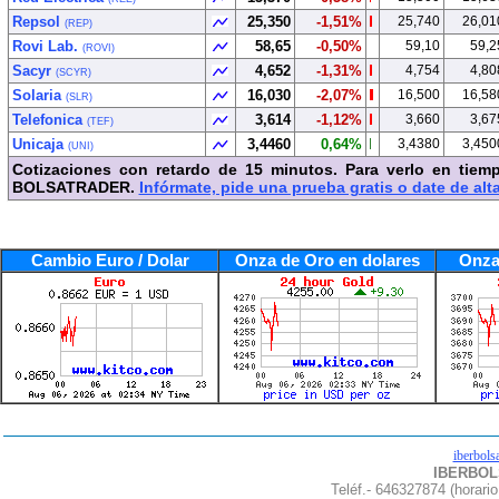
Repsol
25,350
-1,51%
25,740
26,01
(REP)
Rovi Lab.
58,65
-0,50%
59,10
59,2
(ROVI)
Sacyr
4,652
-1,31%
4,754
4,80
(SCYR)
Solaria
16,030
-2,07%
16,500
16,58
(SLR)
Telefonica
3,614
-1,12%
3,660
3,67
(TEF)
Unicaja
3,4460
0,64%
3,4380
3,450
(UNI)
Cotizaciones con retardo de 15 minutos. Para verlo en tiemp
BOLSATRADER.
Infórmate, pide una prueba gratis o date de alta
Cambio Euro / Dolar
Onza de Oro en dolares
Onza
iberbols
IBERBOLS
Teléf.- 646327874 (horario