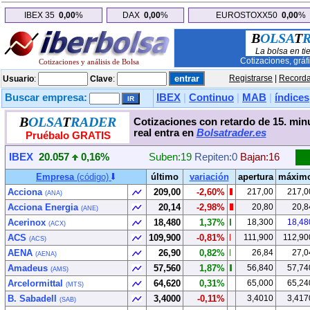
IBEX 35
0,00
%
DAX
0,00
%
EUROSTOXX50
0,00
%
B
OLSA
T
La bolsa en ti
Cotizaciones, gráf
Cotizaciones y análisis de Bolsa
Registrarse
|
Recorda
Usuario
:
Clave
:
Buscar empresa:
IBEX
|
Continuo
|
MAB
|
índices
B
OLSA
T
RADER
Cotizaciones con retardo de 15. min
real entra en
Bolsatrader.es
Pruébalo GRATIS
IBEX
20.057
0,16%
Suben:19
Repiten:0
Bajan:16
Empresa
(código)
último
variación
apertura
máxim
Acciona
209,00
-2,60%
217,00
217,0
(ANA)
Acciona Energia
20,14
-2,98%
20,80
20,8
(ANE)
Acerinox
18,480
1,37%
18,300
18,48
(ACX)
ACS
109,900
-0,81%
111,900
112,90
(ACS)
AENA
26,90
0,82%
26,84
27,0
(AENA)
Amadeus
57,560
1,87%
56,840
57,74
(AMS)
Arcelormittal
64,620
0,31%
65,000
65,24
(MTS)
B. Sabadell
3,4000
-0,11%
3,4010
3,417
(SAB)