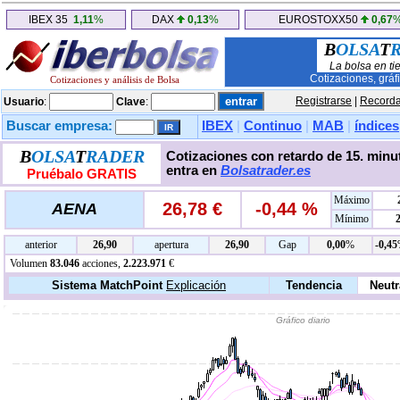
IBEX 35
1,11
%
DAX
0,13
%
EUROSTOXX50
0,67
B
OLSA
T
La bolsa en ti
Cotizaciones, gráf
Cotizaciones y análisis de Bolsa
Registrarse
|
Recorda
Usuario
:
Clave
:
Buscar empresa:
IBEX
|
Continuo
|
MAB
|
índices
B
OLSA
T
RADER
Cotizaciones con retardo de 15. minut
entra en
Bolsatrader.es
Pruébalo GRATIS
Máximo
26,78 €
-0,44 %
AENA
Mínimo
anterior
26,90
apertura
26,90
Gap
0,00
%
-0,45
Volumen
83.046
acciones,
2.223.971
€