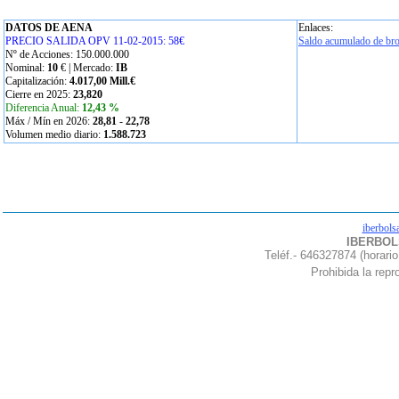
DATOS DE AENA
Enlaces:
PRECIO SALIDA OPV 11-02-2015: 58€
Saldo acumulado de bro
Nº de Acciones: 150.000.000
Nominal:
10
€ | Mercado:
IB
Capitalización:
4.017,00 Mill.€
Cierre en 2025:
23,820
Diferencia Anual:
12,43 %
Máx / Mín en 2026:
28,81
-
22,78
Volumen medio diario:
1.588.723
iberbols
IBERBOLS
Teléf.- 646327874 (horario
Prohibida la repro