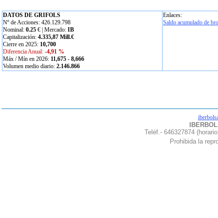
DATOS DE GRIFOLS
Enlaces:
Nº de Acciones: 426.129.798
Saldo acumulado de bro
Nominal:
0.25
€ | Mercado:
IB
Capitalización:
4.335,87 Mill.€
Cierre en 2025:
10,700
Diferencia Anual:
-4,91 %
Máx / Mín en 2026:
11,675
-
8,666
Volumen medio diario:
2.146.866
iberbols
IBERBOLS
Teléf.- 646327874 (horario
Prohibida la repro