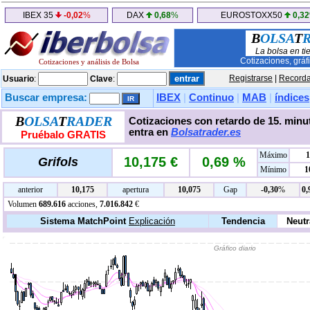
IBEX 35
-0,02
%
DAX
0,68
%
EUROSTOXX50
0,32
B
OLSA
T
La bolsa en ti
Cotizaciones, gráf
Cotizaciones y análisis de Bolsa
Registrarse
|
Recorda
Usuario
:
Clave
:
Buscar empresa:
IBEX
|
Continuo
|
MAB
|
índices
B
OLSA
T
RADER
Cotizaciones con retardo de 15. minut
entra en
Bolsatrader.es
Pruébalo GRATIS
Máximo
1
10,175 €
0,69 %
Grifols
Mínimo
1
anterior
10,175
apertura
10,075
Gap
-0,30
%
0,
Volumen
689.616
acciones,
7.016.842
€