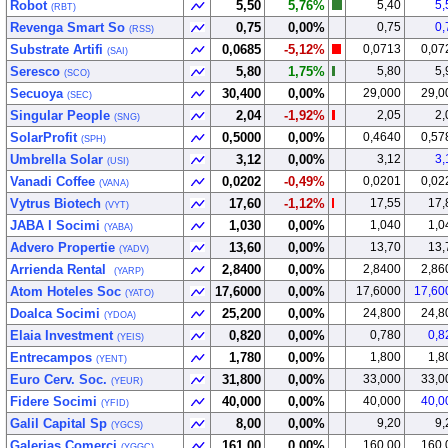
Robot
5,50
5,76%
5,40
5,
(RBT)
Revenga Smart So
0,75
0,00%
0,75
0,
(RSS)
Substrate Artifi
0,0685
-5,12%
0,0713
0,07
(SAI)
Seresco
5,80
1,75%
5,80
5,
(SCO)
Secuoya
30,400
0,00%
29,000
29,0
(SEC)
Singular People
2,04
-1,92%
2,05
2,
(SNG)
SolarProfit
0,5000
0,00%
0,4640
0,57
(SPH)
Umbrella Solar
3,12
0,00%
3,12
3,
(USI)
Vanadi Coffee
0,0202
-0,49%
0,0201
0,02
(VANA)
Vytrus Biotech
17,60
-1,12%
17,55
17,
(VYT)
JABA I Socimi
1,030
0,00%
1,040
1,0
(YABA)
Advero Propertie
13,60
0,00%
13,70
13,
(YADV)
Arrienda Rental
2,8400
0,00%
2,8400
2,86
(YARP)
Atom Hoteles Soc
17,6000
0,00%
17,6000
17,60
(YATO)
Doalca Socimi
25,200
0,00%
24,800
24,8
(YDOA)
Elaia Investment
0,820
0,00%
0,780
0,8
(YEIS)
Entrecampos
1,780
0,00%
1,800
1,8
(YENT)
Euro Cerv. Soc.
31,800
0,00%
33,000
33,0
(YEUR)
Fidere Socimi
40,000
0,00%
40,000
40,0
(YFID)
Galil Capital Sp
8,00
0,00%
9,20
9,
(YGCS)
Galerias Comerci
161,00
0,00%
160,00
160,
(YGGC)