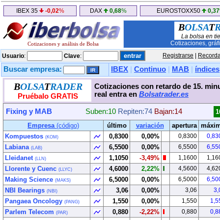
IBEX 35
-0,02
%
DAX
0,68
%
EUROSTOXX50
0,37
B
OLSA
T
La bolsa en ti
Cotizaciones, gráf
Cotizaciones y análisis de Bolsa
Registrarse
|
Recorda
Usuario
:
Clave
:
Buscar empresa:
IBEX
|
Continuo
|
MAB
|
índices
B
OLSA
T
RADER
Cotizaciones con retardo de 15. min
real entra en
Bolsatrader.es
Pruébalo GRATIS
Fixing y MAB
Suben:10
Repiten:74
Bajan:14
1
Empresa
(código)
último
variación
apertura
máxi
Kompuestos
0,8300
0,00%
0,8300
0,83
(KOM)
Labiana
6,5500
0,00%
6,5500
6,55
(LAB)
Lleidanet
1,1050
-3,49%
1,1600
1,16
(LLN)
Llorente y Cuenc
4,6000
2,22%
4,5600
4,62
(LLYC)
Making Science
6,5000
0,00%
6,5000
6,50
(MAKS)
NBI Bearings
3,06
0,00%
3,06
3,
(NBI)
Pangaea Oncology
1,550
0,00%
1,550
1,5
(PANG)
Parlem Telecom
0,880
-2,22%
0,880
0,8
(PAR)