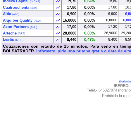
Indexa Capital
15,70
0,64%
15,80
15,
(INDXA)
Cuatroochenta
17,80
0,00%
17,80
18,
(480S)
Altia
6,900
0,00%
6,900
6,9
(ALC)
Alquiber Quality
16,8000
0,00%
16,8000
16,80
(ALQ)
Axon Partners
17,00
0,00%
17,20
17,
(APG)
Arteche
28,8000
0,69%
28,9000
29,20
(ART)
Izertis
8,440
0,47%
8,400
8,5
(IZER)
Cotizaciones con retardo de 15 minutos. Para verlo en tiemp
BOLSATRADER.
Infórmate, pide una prueba gratis o date de alta
iberbols
IBERBOLS
Teléf.- 646327874 (horario
Prohibida la repro