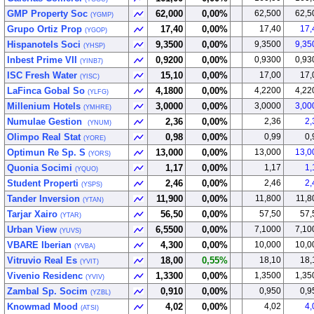
GMP Property Soc
62,000
0,00%
62,500
62,5
(YGMP)
Grupo Ortiz Prop
17,40
0,00%
17,40
17,
(YGOP)
Hispanotels Soci
9,3500
0,00%
9,3500
9,35
(YHSP)
Inbest Prime VII
0,9200
0,00%
0,9300
0,93
(YINB7)
ISC Fresh Water
15,10
0,00%
17,00
17,
(YISC)
LaFinca Gobal So
4,1800
0,00%
4,2200
4,22
(YLFG)
Millenium Hotels
3,0000
0,00%
3,0000
3,00
(YMHRE)
Numulae Gestion
2,36
0,00%
2,36
2,
(YNUM)
Olimpo Real Stat
0,98
0,00%
0,99
0,
(YORE)
Optimun Re Sp. S
13,000
0,00%
13,000
13,0
(YORS)
Quonia Socimi
1,17
0,00%
1,17
1,
(YQUO)
Student Properti
2,46
0,00%
2,46
2,
(YSPS)
Tander Inversion
11,900
0,00%
11,800
11,8
(YTAN)
Tarjar Xairo
56,50
0,00%
57,50
57,
(YTAR)
Urban View
6,5500
0,00%
7,1000
7,10
(YUVS)
VBARE Iberian
4,300
0,00%
10,000
10,0
(YVBA)
Vitruvio Real Es
18,00
0,55%
18,10
18,
(YVIT)
Vivenio Residenc
1,3300
0,00%
1,3500
1,35
(YVIV)
Zambal Sp. Socim
0,910
0,00%
0,950
0,9
(YZBL)
Knowmad Mood
4,02
0,00%
4,02
4,
(ATSI)