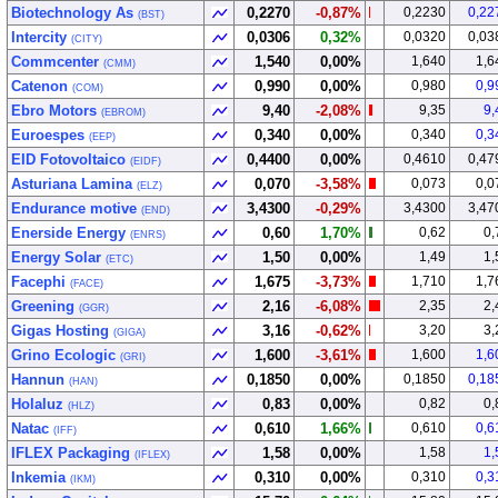
Biotechnology As
0,2270
-0,87%
0,2230
0,22
(BST)
Intercity
0,0306
0,32%
0,0320
0,03
(CITY)
Commcenter
1,540
0,00%
1,640
1,6
(CMM)
Catenon
0,990
0,00%
0,980
0,9
(COM)
Ebro Motors
9,40
-2,08%
9,35
9,
(EBROM)
Euroespes
0,340
0,00%
0,340
0,3
(EEP)
EID Fotovoltaico
0,4400
0,00%
0,4610
0,47
(EIDF)
Asturiana Lamina
0,070
-3,58%
0,073
0,0
(ELZ)
Endurance motive
3,4300
-0,29%
3,4300
3,47
(END)
Enerside Energy
0,60
1,70%
0,62
0,
(ENRS)
Energy Solar
1,50
0,00%
1,49
1,
(ETC)
Facephi
1,675
-3,73%
1,710
1,7
(FACE)
Greening
2,16
-6,08%
2,35
2,
(GGR)
Gigas Hosting
3,16
-0,62%
3,20
3,
(GIGA)
Grino Ecologic
1,600
-3,61%
1,600
1,6
(GRI)
Hannun
0,1850
0,00%
0,1850
0,18
(HAN)
Holaluz
0,83
0,00%
0,82
0,
(HLZ)
Natac
0,610
1,66%
0,610
0,6
(IFF)
IFLEX Packaging
1,58
0,00%
1,58
1,
(IFLEX)
Inkemia
0,310
0,00%
0,310
0,3
(IKM)