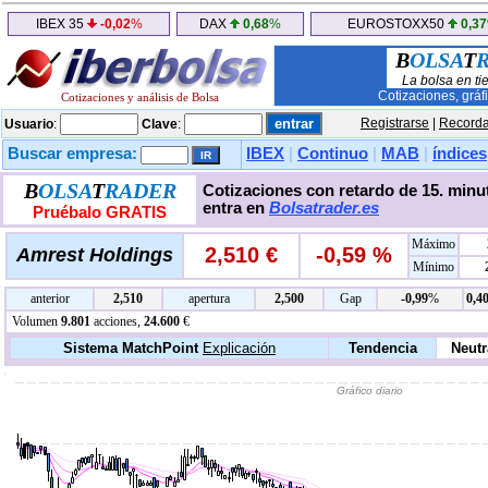
IBEX 35
-0,02
%
DAX
0,68
%
EUROSTOXX50
0,37
B
OLSA
T
La bolsa en ti
Cotizaciones, gráf
Cotizaciones y análisis de Bolsa
Registrarse
|
Recorda
Usuario
:
Clave
:
Buscar empresa:
IBEX
|
Continuo
|
MAB
|
índices
B
OLSA
T
RADER
Cotizaciones con retardo de 15. minut
entra en
Bolsatrader.es
Pruébalo GRATIS
Máximo
2,510 €
-0,59 %
Amrest Holdings
Mínimo
anterior
2,510
apertura
2,500
Gap
-0,99
%
0,4
Volumen
9.801
acciones,
24.600
€