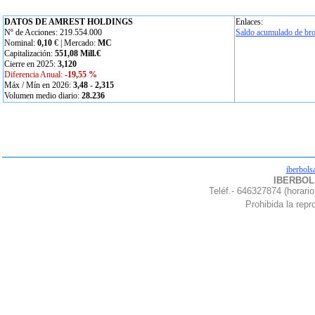
DATOS DE AMREST HOLDINGS
Enlaces:
Nº de Acciones: 219.554.000
Saldo acumulado de bro
Nominal:
0,10
€ | Mercado:
MC
Capitalización:
551,08 Mill.€
Cierre en 2025:
3,120
Diferencia Anual:
-19,55 %
Máx / Mín en 2026:
3,48
-
2,315
Volumen medio diario:
28.236
iberbols
IBERBOLS
Teléf.- 646327874 (horario
Prohibida la repro