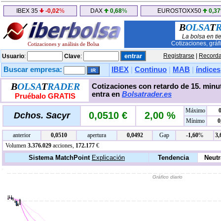
IBEX 35
-0,02
%
DAX
0,68
%
EUROSTOXX50
0,37
B
OLSA
T
La bolsa en ti
Cotizaciones, gráf
Cotizaciones y análisis de Bolsa
Registrarse
|
Recorda
Usuario
:
Clave
:
Buscar empresa:
IBEX
|
Continuo
|
MAB
|
índices
B
OLSA
T
RADER
Cotizaciones con retardo de 15. minut
entra en
Bolsatrader.es
Pruébalo GRATIS
Máximo
0,0510 €
2,00 %
Dchos. Sacyr
Mínimo
0
anterior
0,0510
apertura
0,0492
Gap
-1,60
%
3,
Volumen
3.376.029
acciones,
172.177
€