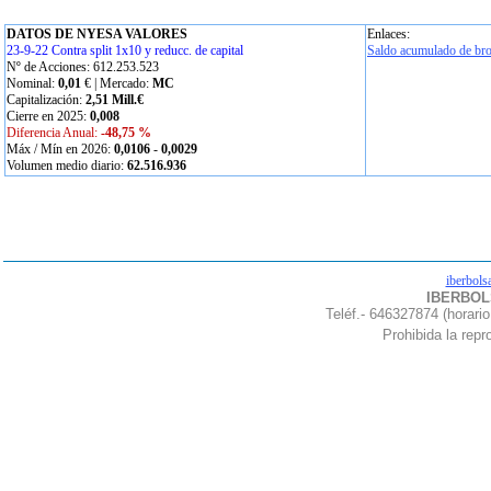
DATOS DE NYESA VALORES
Enlaces:
23-9-22 Contra split 1x10 y reducc. de capital
Saldo acumulado de bro
Nº de Acciones: 612.253.523
Nominal:
0,01
€ | Mercado:
MC
Capitalización:
2,51 Mill.€
Cierre en 2025:
0,008
Diferencia Anual:
-48,75 %
Máx / Mín en 2026:
0,0106
-
0,0029
Volumen medio diario:
62.516.936
iberbols
IBERBOLS
Teléf.- 646327874 (horario
Prohibida la repro