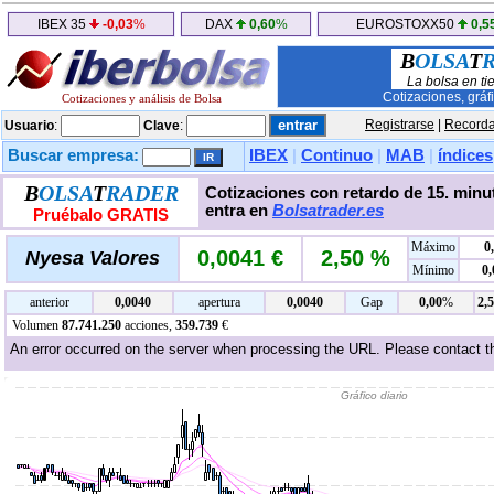
IBEX 35
-0,03
%
DAX
0,60
%
EUROSTOXX50
0,5
B
OLSA
T
La bolsa en ti
Cotizaciones, gráf
Cotizaciones y análisis de Bolsa
Registrarse
|
Recorda
Usuario
:
Clave
:
Buscar empresa:
IBEX
|
Continuo
|
MAB
|
índices
B
OLSA
T
RADER
Cotizaciones con retardo de 15. minut
entra en
Bolsatrader.es
Pruébalo GRATIS
Máximo
0
0,0041 €
2,50 %
Nyesa Valores
Mínimo
0
anterior
0,0040
apertura
0,0040
Gap
0,00
%
2,
Volumen
87.741.250
acciones,
359.739
€