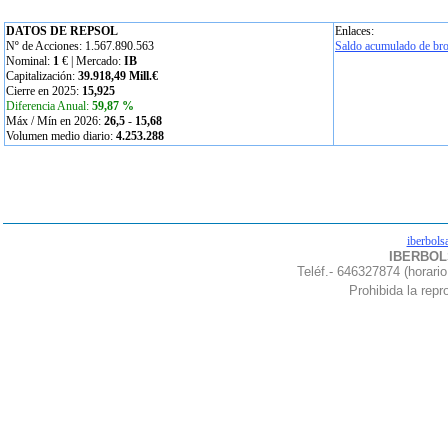
DATOS DE REPSOL
Enlaces:
Nº de Acciones: 1.567.890.563
Saldo acumulado de bro
Nominal:
1
€ | Mercado:
IB
Capitalización:
39.918,49 Mill.€
Cierre en 2025:
15,925
Diferencia Anual:
59,87 %
Máx / Mín en 2026:
26,5
-
15,68
Volumen medio diario:
4.253.288
iberbols
IBERBOLS
Teléf.- 646327874 (horario
Prohibida la repro