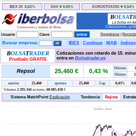
IBEX 35
0,62
%
DAX
0,05
%
EUROSTOXX50
0,54
%
B
OLSA
T
La bolsa en ti
Cotizaciones, gráf
Cotizaciones y análisis de Bolsa
Registrarse
|
Recorda
Usuario
:
Clave
:
Buscar empresa:
IBEX
|
Continuo
|
MAB
|
índices
B
OLSA
T
RADER
Cotizaciones con retardo de 15. minut
entra en
Bolsatrader.es
Pruébalo GRATIS
Máximo
25,460 €
0,43 %
Repsol
Mínimo
2
anterior
25,460
apertura
25,460
Gap
0,43
%
0,
Volumen
2.395.344
acciones,
60.985.458
€