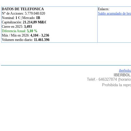
DATOS DE TELEFONICA
Enlaces:
Nº de Acciones: 5.779.048.020
Saldo acumulado de bro
Nominal:
1
€ | Mercado:
IB
Capitalización:
21.214,89 Mill.€
Cierre en 2025:
3,493
Diferencia Anual:
5,10 %
Máx / Mín en 2026:
4,104
-
3,236
Volumen medio diario:
11.461.596
iberbols
IBERBOLS
Teléf.- 646327874 (horario
Prohibida la repro