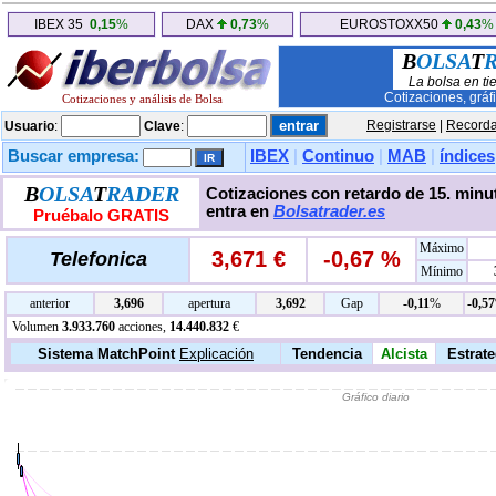
IBEX 35
0,15
%
DAX
0,73
%
EUROSTOXX50
0,43
%
B
OLSA
T
La bolsa en ti
Cotizaciones, gráf
Cotizaciones y análisis de Bolsa
Registrarse
|
Recorda
Usuario
:
Clave
:
Buscar empresa:
IBEX
|
Continuo
|
MAB
|
índices
B
OLSA
T
RADER
Cotizaciones con retardo de 15. minut
entra en
Bolsatrader.es
Pruébalo GRATIS
Máximo
3,671 €
-0,67 %
Telefonica
Mínimo
anterior
3,696
apertura
3,692
Gap
-0,11
%
-0,57
Volumen
3.933.760
acciones,
14.440.832
€