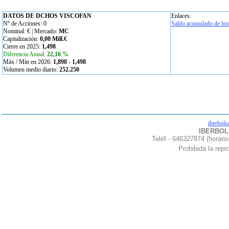
DATOS DE DCHOS VISCOFAN
Enlaces:
Nº de Acciones: 0
Saldo acumulado de bro
Nominal:
€ | Mercado:
MC
Capitalización:
0,00 Mill.€
Cierre en 2025:
1,498
Diferencia Anual:
22,16 %
Máx / Mín en 2026:
1,898
-
1,498
Volumen medio diario:
252.250
iberbols
IBERBOLS
Teléf.- 646327874 (horario
Prohibida la repro