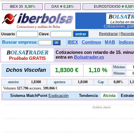
IBEX 35
0,30
%
DAX
0,18
%
EUROSTOXX50
0,50
B
OLSA
T
La bolsa en ti
Cotizaciones, gráf
Cotizaciones y análisis de Bolsa
Registrarse
|
Recorda
Usuario
:
Clave
:
Buscar empresa:
IBEX
|
Continuo
|
MAB
|
índices
B
OLSA
T
RADER
Cotizaciones con retardo de 15. minut
entra en
Bolsatrader.es
Pruébalo GRATIS
Máximo
1,8300 €
1,10 %
Dchos Viscofan
Mínimo
1
anterior
1,8300
apertura
1,8100
Gap
0,00
%
1,
Volumen
327.796
acciones,
599.866
€