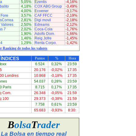
a
5,05%
Ezentis
-4,16%
alito
4,18%
COX ABG Group
-3,49%
4,00%
Ecoener
-3,17%
 Fore
3,57%
CAF FFCC
-2,19%
asCorrea
2,81%
Digi movil
-2,18%
 Valores
2,50%
Edreams
-2,12%
as 7
2,02%
Coca-Cola
-1,76%
1,90%
Adolfo Dom.
-1,66%
1,46%
Reig Jofre
-1,45%
 4
1,29%
Renta Corpo.
-1,42%
r Ranking de todos los valores
ÍNDICES
Puntos
%
Hora
toxx
6.524
0,32%
23:59
5
20.176
-0,02%
17:35
00 Londres
10.868
-0,18%
17:35
ones
54.037
0,28%
23:59
 Paris
8.715
0,17%
17:35
q Com.
26.348
-0,05%
21:59
q 100
29.373
-0,38%
21:59
7.758
0,61%
23:59
65.683
-0,93%
8:30:
B
olsa
T
rader
La Bolsa en tiempo real