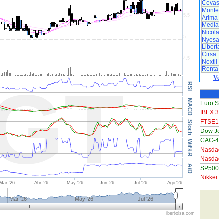
Cevas
Monteb
Arima
Media
Nicol
Nyesa
Libert
Cirsa
Nextil
Renta
Ve
Euro S
IBEX 3
FTSE1
Dow J
CAC-40
Nasda
Nasda
SP500
Nikkei