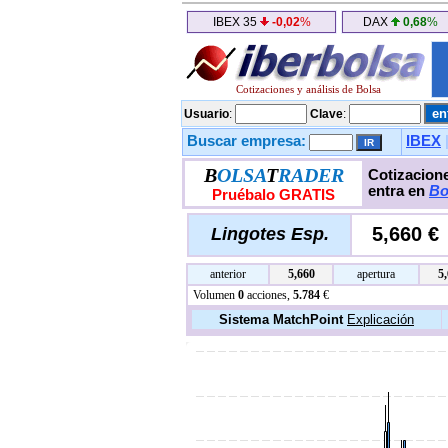
IBEX 35
-0,02
%
DAX
0,68
%
Cotizaciones y análisis de Bolsa
Usuario
:
Clave
:
Buscar empresa:
IBEX
B
OLSA
T
RADER
Cotizacione
entra en
Bo
Pruébalo GRATIS
5,660 €
Lingotes Esp.
anterior
5,660
apertura
5
Volumen
0
acciones,
5.784
€