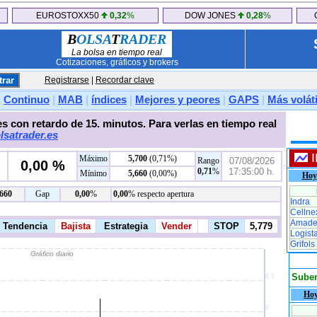
EUROSTOXX50
0,32
%
DOW JONES
0,28
%
B
OLSA
T
RADER
La bolsa en tiempo real
Cotizaciones, gráficos y brokers
Registrarse
|
Recordar clave
|
Continuo
|
MAB
|
índices
|
Mejores y peores
|
GAPS
|
Más voláti
s con retardo de 15. minutos. Para verlas en tiempo real
lsatrader.es
Máximo
5,700
(0,71%)
Rango
07/08/2026
0,00 %
0,71
%
17:35:00 h.
Mínimo
5,660
(0,00%)
Hoy
,660
Gap
0,00
%
0,00
% respecto apertura
Indra
Cellne
Amade
Logist
Grifols
Sube
Ho