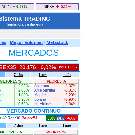
CAC 40
0,17
%
NIKKEI
-0,11
%
Sistema TRADING
Tendendia y estrategia
les
|
Mayor Volumen
|
Metastock
MERCADOS
IBEX35
20.176
-0,02%
hora 17:35
7 días
1 mes
1 año
MEJORES %
PEORES %
2,93%
Acerinox
-1,37%
x
2,83%
Arcelormittal
-1,31%
us
1,80%
Mapfre
-1,20%
a
0,93%
Solaria
-0,93%
0,69%
Int. Airlines
-0,84%
MERCADO CONTINUO
n:42
Rep:30
Bajan:54
33%
24%
43%
y
7 días
1 mes
1 año
MEJORES %
PEORES %