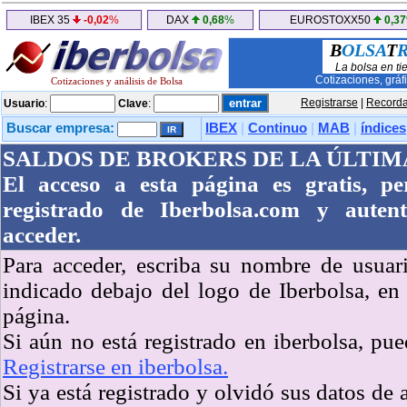
IBEX 35
-0,02
%
DAX
0,68
%
EUROSTOXX50
0,37
B
OLSA
T
La bolsa en ti
Cotizaciones, gráf
Cotizaciones y análisis de Bolsa
Registrarse
|
Recorda
Usuario
:
Clave
:
Buscar empresa:
IBEX
|
Continuo
|
MAB
|
índices
SALDOS DE BROKERS DE LA ÚLTIM
El acceso a esta página es gratis, p
registrado de Iberbolsa.com y autent
acceder.
Para acceder, escriba su nombre de usuar
indicado debajo del logo de Iberbolsa, en
página.
Si aún no está registrado en iberbolsa, pu
Registrarse en iberbolsa.
Si ya está registrado y olvidó sus datos de