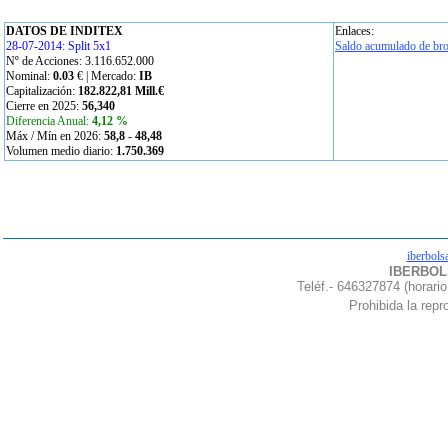
DATOS DE INDITEX
Enlaces:
28-07-2014: Split 5x1
Saldo acumulado de bro
Nº de Acciones: 3.116.652.000
Nominal:
0.03
€ | Mercado:
IB
Capitalización:
182.822,81 Mill.€
Cierre en 2025:
56,340
Diferencia Anual:
4,12 %
Máx / Mín en 2026:
58,8
-
48,48
Volumen medio diario:
1.750.369
iberbols
IBERBOLS
Teléf.- 646327874 (horario
Prohibida la repro