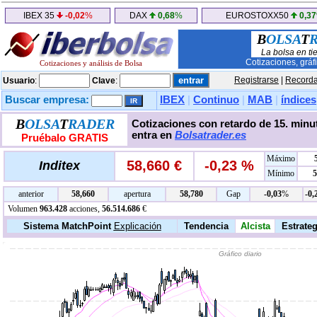
IBEX 35
-0,02
%
DAX
0,68
%
EUROSTOXX50
0,37
B
OLSA
T
La bolsa en ti
Cotizaciones, gráf
Cotizaciones y análisis de Bolsa
Registrarse
|
Recorda
Usuario
:
Clave
:
Buscar empresa:
IBEX
|
Continuo
|
MAB
|
índices
B
OLSA
T
RADER
Cotizaciones con retardo de 15. minut
entra en
Bolsatrader.es
Pruébalo GRATIS
Máximo
58,660 €
-0,23 %
Inditex
Mínimo
5
anterior
58,660
apertura
58,780
Gap
-0,03
%
-0,
Volumen
963.428
acciones,
56.514.686
€