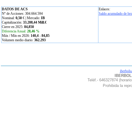
DATOS DE ACS
Enlaces:
Nº de Acciones: 304.664.594
Saldo acumulado de bro
Nominal:
0,50
€ | Mercado:
IB
Capitalización:
33.208,44 Mill.€
Cierre en 2025:
84,850
Diferencia Anual:
28,46 %
Máx / Mín en 2026:
140,4
-
84,85
Volumen medio diario:
362.293
iberbols
IBERBOLS
Teléf.- 646327874 (horario
Prohibida la repro