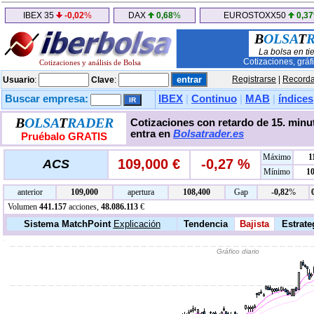
IBEX 35
-0,02
%
DAX
0,68
%
EUROSTOXX50
0,37
B
OLSA
T
La bolsa en ti
Cotizaciones, gráf
Cotizaciones y análisis de Bolsa
Registrarse
|
Recorda
Usuario
:
Clave
:
Buscar empresa:
IBEX
|
Continuo
|
MAB
|
índices
B
OLSA
T
RADER
Cotizaciones con retardo de 15. minut
entra en
Bolsatrader.es
Pruébalo GRATIS
Máximo
1
109,000 €
-0,27 %
ACS
Mínimo
1
anterior
109,000
apertura
108,400
Gap
-0,82
%
Volumen
441.157
acciones,
48.086.113
€