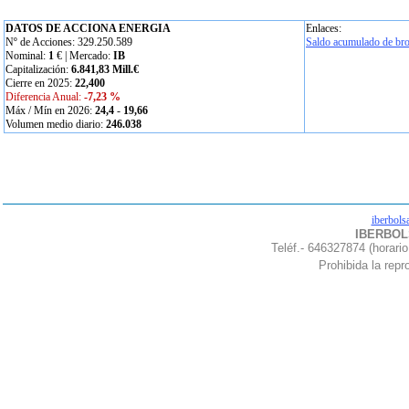
DATOS DE ACCIONA ENERGIA
Enlaces:
Nº de Acciones: 329.250.589
Saldo acumulado de bro
Nominal:
1
€ | Mercado:
IB
Capitalización:
6.841,83 Mill.€
Cierre en 2025:
22,400
Diferencia Anual:
-7,23 %
Máx / Mín en 2026:
24,4
-
19,66
Volumen medio diario:
246.038
iberbols
IBERBOLS
Teléf.- 646327874 (horario
Prohibida la repro