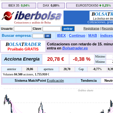
IBEX 35
0,04
%
DAX
0,00
%
EUROSTOXX50
0,25
%
B
OLSA
T
La bolsa en ti
Cotizaciones, gráf
Cotizaciones y análisis de Bolsa
Registrarse
|
Recorda
Usuario
:
Clave
:
Buscar empresa:
IBEX
|
Continuo
|
MAB
|
índices
B
OLSA
T
RADER
Cotizaciones con retardo de 15. minut
entra en
Bolsatrader.es
Pruébalo GRATIS
Máximo
20,78 €
-0,38 %
Acciona Energia
Mínimo
anterior
20,86
apertura
20,70
Gap
-0,77
%
0,3
Volumen
84.500
acciones,
1.755.910
€