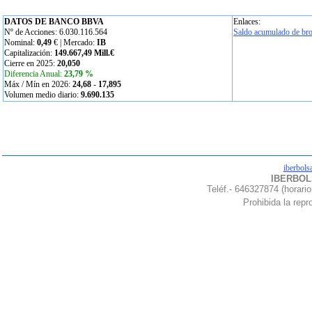
DATOS DE BANCO BBVA
Enlaces:
Nº de Acciones: 6.030.116.564
Saldo acumulado de bro
Nominal:
0,49
€ | Mercado:
IB
Capitalización:
149.667,49 Mill.€
Cierre en 2025:
20,050
Diferencia Anual:
23,79 %
Máx / Mín en 2026:
24,68
-
17,895
Volumen medio diario:
9.690.135
iberbols
IBERBOLS
Teléf.- 646327874 (horario
Prohibida la repro