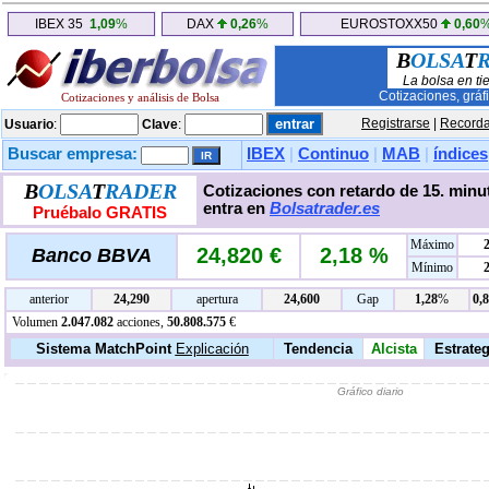
IBEX 35
1,09
%
DAX
0,26
%
EUROSTOXX50
0,60
B
OLSA
T
La bolsa en ti
Cotizaciones, gráf
Cotizaciones y análisis de Bolsa
Registrarse
|
Recorda
Usuario
:
Clave
:
Buscar empresa:
IBEX
|
Continuo
|
MAB
|
índices
B
OLSA
T
RADER
Cotizaciones con retardo de 15. minut
entra en
Bolsatrader.es
Pruébalo GRATIS
Máximo
2
24,820 €
2,18 %
Banco BBVA
Mínimo
anterior
24,290
apertura
24,600
Gap
1,28
%
0,
Volumen
2.047.082
acciones,
50.808.575
€