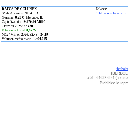
DATOS DE CELLNEX
Enlaces:
Nº de Acciones: 706.475.375
Saldo acumulado de bro
Nominal:
0.25
€ | Mercado:
IB
Capitalización:
19.470,46 Mill.€
Cierre en 2025:
27,430
Diferencia Anual:
0,47 %
Máx / Mín en 2026:
32,43
-
24,19
Volumen medio diario:
1.404.045
iberbols
IBERBOLS
Teléf.- 646327874 (horario
Prohibida la repro