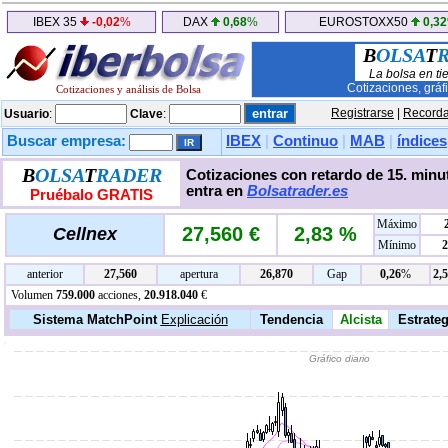
IBEX 35
-0,02
%
DAX
0,68
%
EUROSTOXX50
0,32
B
OLSA
T
La bolsa en ti
Cotizaciones, gráf
Cotizaciones y análisis de Bolsa
Registrarse
|
Recorda
Usuario
:
Clave
:
Buscar empresa:
IBEX
|
Continuo
|
MAB
|
índices
B
OLSA
T
RADER
Cotizaciones con retardo de 15. minut
entra en
Bolsatrader.es
Pruébalo GRATIS
Máximo
27,560 €
2,83 %
Cellnex
Mínimo
2
anterior
27,560
apertura
26,870
Gap
0,26
%
2,
Volumen
759.000
acciones,
20.918.040
€