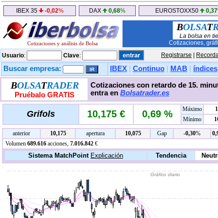
IBEX 35
-0,02
%
DAX
0,68
%
EUROSTOXX50
0,37
B
OLSA
T
La bolsa en ti
Cotizaciones, gráf
Cotizaciones y análisis de Bolsa
Registrarse
|
Recorda
Usuario
:
Clave
:
Buscar empresa:
IBEX
|
Continuo
|
MAB
|
índices
B
OLSA
T
RADER
Cotizaciones con retardo de 15. minut
entra en
Bolsatrader.es
Pruébalo GRATIS
Máximo
1
10,175 €
0,69 %
Grifols
Mínimo
1
anterior
10,175
apertura
10,075
Gap
-0,30
%
0,
Volumen
689.616
acciones,
7.016.842
€