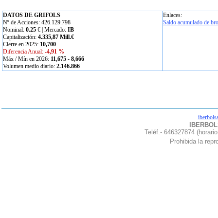
DATOS DE GRIFOLS
Enlaces:
Nº de Acciones: 426.129.798
Saldo acumulado de bro
Nominal:
0.25
€ | Mercado:
IB
Capitalización:
4.335,87 Mill.€
Cierre en 2025:
10,700
Diferencia Anual:
-4,91 %
Máx / Mín en 2026:
11,675
-
8,666
Volumen medio diario:
2.146.866
iberbols
IBERBOLS
Teléf.- 646327874 (horario
Prohibida la repro