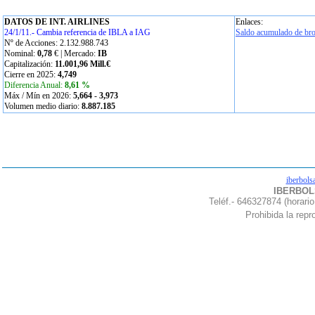
DATOS DE INT. AIRLINES
Enlaces:
24/1/11.- Cambia referencia de IBLA a IAG
Saldo acumulado de bro
Nº de Acciones: 2.132.988.743
Nominal:
0,78
€ | Mercado:
IB
Capitalización:
11.001,96 Mill.€
Cierre en 2025:
4,749
Diferencia Anual:
8,61 %
Máx / Mín en 2026:
5,664
-
3,973
Volumen medio diario:
8.887.185
iberbols
IBERBOLS
Teléf.- 646327874 (horario
Prohibida la repro