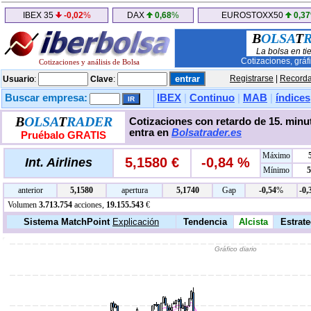
IBEX 35
-0,02
%
DAX
0,68
%
EUROSTOXX50
0,37
B
OLSA
T
La bolsa en ti
Cotizaciones, gráf
Cotizaciones y análisis de Bolsa
Registrarse
|
Recorda
Usuario
:
Clave
:
Buscar empresa:
IBEX
|
Continuo
|
MAB
|
índices
B
OLSA
T
RADER
Cotizaciones con retardo de 15. minut
entra en
Bolsatrader.es
Pruébalo GRATIS
Máximo
5,1580 €
-0,84 %
Int. Airlines
Mínimo
5
anterior
5,1580
apertura
5,1740
Gap
-0,54
%
-0,
Volumen
3.713.754
acciones,
19.155.543
€